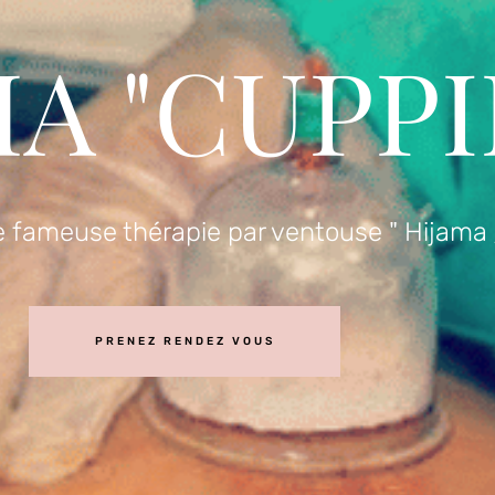
MA "CUPPI
re fameuse thérapie par ventouse " Hijama
PRENEZ RENDEZ VOUS