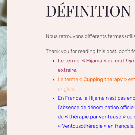
DÉFINITION
Nous retrouvons différents termes utili
Thank you for reading this post, don't f
Le terme « Hijama » du mot
hij
extraire.
Le terme «
Cupping therapy
» est
anglais.
En France, la Hijama n’est pas en
l’absence de dénomination officiel
de
« thérapie par ventouse »
ou 
« Ventousothérapie » en français.