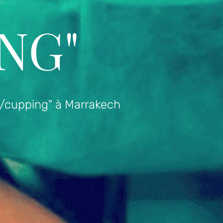
NG"
 /cupping" à Marrakech