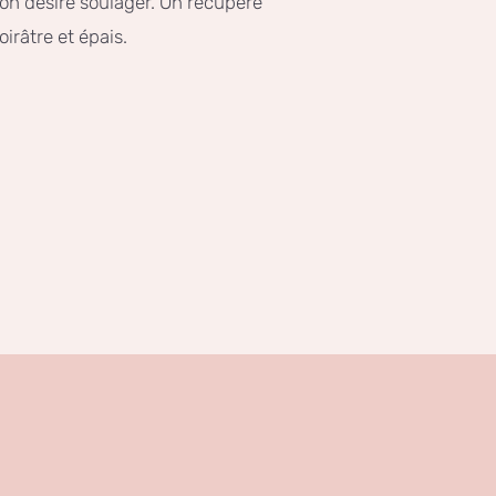
’on désire soulager. On récupère
oirâtre et épais.