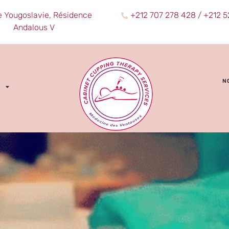
e Yougoslavie, Résidence
+212 707 278 428 / +212 5
Andalous V
N
S