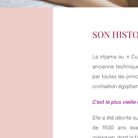
SON HIST
La Hijama ou « Cu
ancienne technique
par toutes les princ
civilisation égyptien
C’est la plus vieil
Elle a été décrite 
de 1500 ans avan
grégorien, dont le