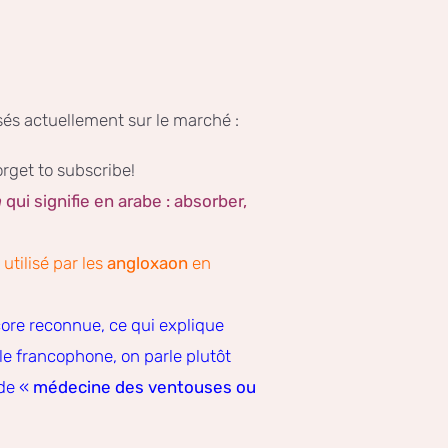
sés actuellement sur le marché :
orget to subscribe!
m
qui signifie en arabe : absorber,
 utilisé par les
angloxaon
en
core reconnue, ce qui explique
le francophone, on parle plutôt
de «
médecine des ventouses ou