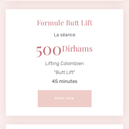
Formule Butt Lift
La séance
500
Dirhams
Lifting Colombien
"Butt Lift"
45 minutes
BOOK NOW